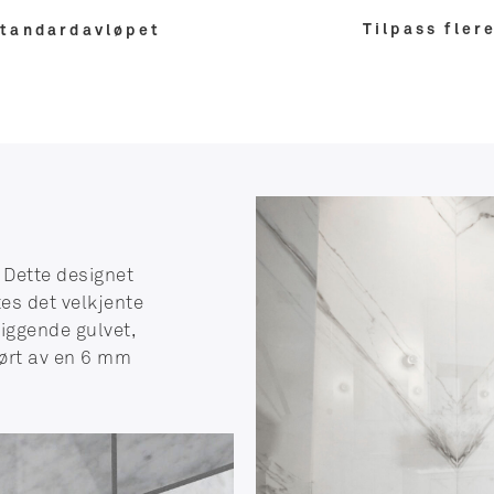
Tilpass fler
standardavløpet
 Dette designet
tes det velkjente
iggende gulvet,
lørt av en 6 mm