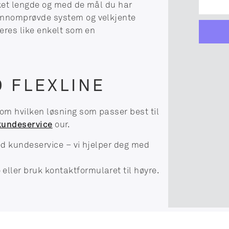
nsket lengde og med de mål du har
jennomprøvde system og velkjente
leres like enkelt som en
D FLEXLINE
 om hvilken løsning som passer best til
kundeservice
our.
med kundeservice – vi hjelper deg med
o
eller bruk kontaktformularet til høyre.