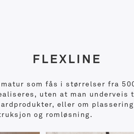
FLEXLINE
rmatur som fås i størrelser fra 50
realiseres, uten at man underveis
ardprodukter, eller om plassering
struksjon og romløsning.