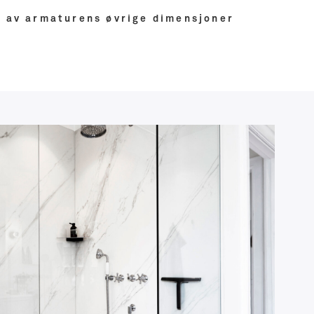
e av armaturens øvrige dimensjoner