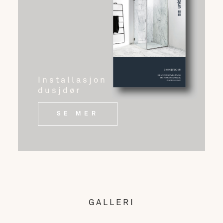
Installasjon
dusjdør
SE MER
GALLERI