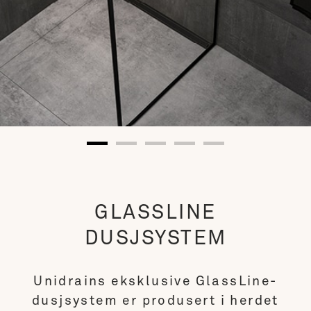
GLASSLINE
Smukke linjer trukket op i
GLASSLINE
sort
DUSJSYSTEM
Unidrains eksklusive GlassLine-
dusjsystem er produsert i herdet