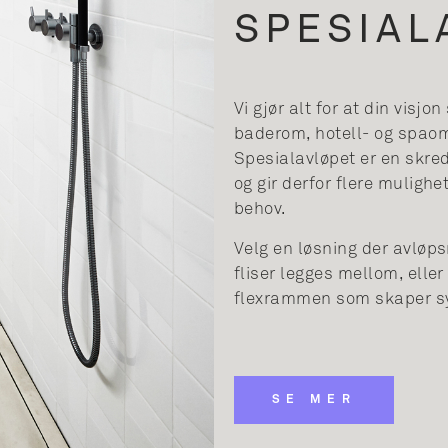
SPESIAL
Vi gjør alt for at din visjo
baderom, hotell- og spaomr
Spesialavløpet er en skre
og gir derfor flere muligh
behov.
Velg en løsning der avløps
fliser legges mellom, ell
flexrammen som skaper sy
SE MER