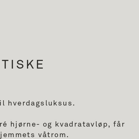
TISKE
il hverdagsluksus.
ré hjørne- og kvadratavløp, får
 hjemmets våtrom.