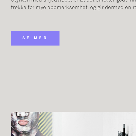
Styrken med linjeavløpet er at det smelter godt i
trekke for mye oppmerksomhet, og gir dermed en roli
SE MER