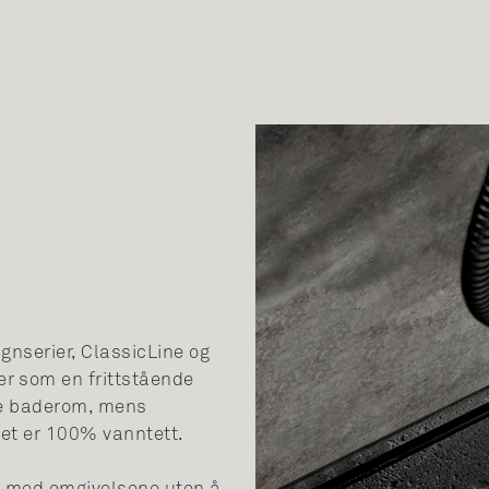
gnserier, ClassicLine og
er som en frittstående
kre baderom, mens
pet er 100% vanntett.