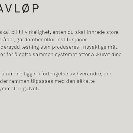
AVLØP
n skal bli til virkelighet, enten du skal innrede store
åder, garderober eller institusjoner.
ddersydd løsning som produseres i nøyaktige mål,
eter for å sette sammen systemet etter akkurat dine
rammene ligger i forlengelse av hverandre, der
er der rammen tilpasses med den såkalte
mmetri i gulvet.