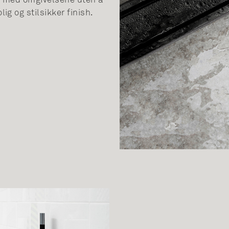
nn med omgivelsene uten å
g og stilsikker finish.