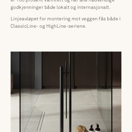
godkjenninger både lokalt og internasjonalt.
Linjeavløpet for montering mot veggen fås både i
ClassicLine- og HighLine-seriene.