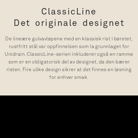
ClassicLine
Det originale designet
De lineære gulvavløpene med en klassisk rist i børstet,
rustfritt stål var oppfinnelsen som la grunnlaget for
Unidrain. ClassicLine-serien inkluderer også en ramme
som er en obligatorisk del av designet, da den bærer
risten. Fire ulike design sikrer at det finnes en løsning
for enhver smak.