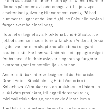
er den klassiske Unidrain-risten byttet ut med marmor-
flis som på resten av baderomsgulvet. Linjeavløpet
smelter inn i gulvet og blir nærmest usynlig. På bad
nummer to ligger et delikat HighLine Colour linjeavløp i
fargen svart helt inntil vegg.
Hotellet er tegnet av arkitektene Lund + Slaatto; de
jobbet sammen med interiørarkitekten Anders Björkén,
og det var han som skapte hotellsuitene i elegant
boutique-stil. For ham var Unidrain det opplagte valget
for badene. «Unidrain avløp er elegante og fungerer
ekstremt godt i et hotellmiljø,» sier han.
Anders står bak interiørdesignen til det historiske
Grand Hotel i Stockholm og Hotel Vesterbro i
København. «Vi bruker nesten utelukkende Unidrains
sluk i våre prosjekter, i tillegg til deres vakre og
minimalistiske design, er de enkle å installere.»
The Hub vil at gjestene deres skal oppleve noe som