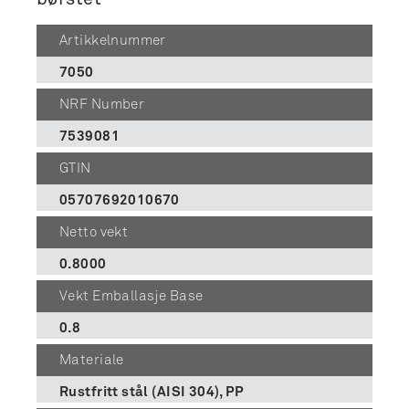
Artikkelnummer
7050
NRF Number
7539081
GTIN
05707692010670
Netto vekt
0.8000
Vekt Emballasje Base
0.8
Materiale
Rustfritt stål (AISI 304), PP