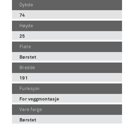
Dybde
74
Høyde
25
Flate
Børstet
Bredde
191
Funksjon
For veggmontasje
Vare farge
Børstet