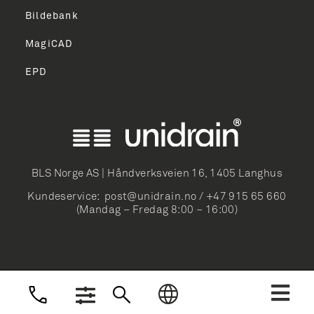
Bildebank
MagiCAD
EPD
English
Svenska
BLS Norge AS | Håndverksveien 16, 1405 Langhus
Suomi
Kundeservice:
post@unidrain.no
/
+47 915 65 660
Dansk
(Mandag – Fredag 8:00 – 16:00)
Deutsch
Nederlands
Norsk Bokmål