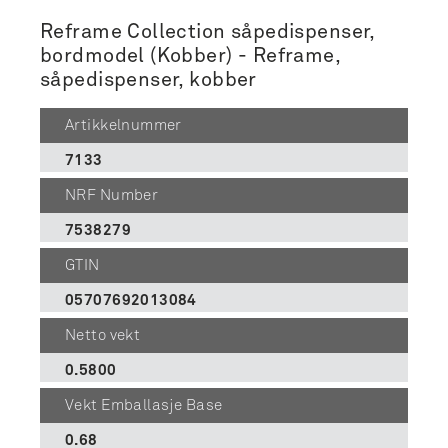
Reframe Collection såpedispenser,
bordmodel (Kobber) - Reframe,
såpedispenser, kobber
Artikkelnummer
7133
NRF Number
7538279
GTIN
05707692013084
Netto vekt
0.5800
Vekt Emballasje Base
0.68