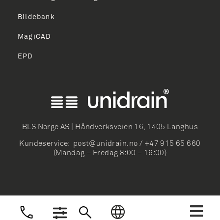
Bildebank
MagiCAD
EPD
English
Svenska
BLS Norge AS | Håndverksveien 16, 1405 Langhus
Suomi
Kundeservice:
post@unidrain.no
/
+47 915 65 660
Dansk
(Mandag – Fredag 8:00 – 16:00)
Deutsch
Nederlands
Norsk Bokmål