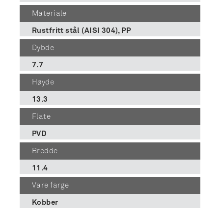
Materiale
Rustfritt stål (AISI 304), PP
Dybde
7.7
Høyde
13.3
Flate
PVD
Bredde
11.4
Vare farge
Kobber