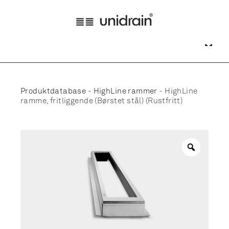
Produktdatabase
-
HighLine rammer
-
HighLine
ramme, fritliggende (Børstet stål) (Rustfritt)