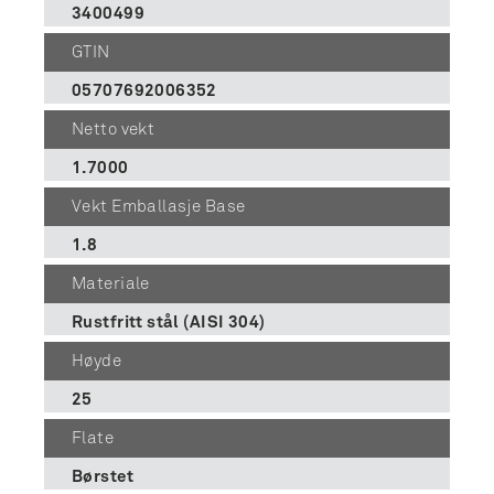
3400499
GTIN
05707692006352
Netto vekt
1.7000
Vekt Emballasje Base
1.8
Materiale
Rustfritt stål (AISI 304)
Høyde
25
Flate
Børstet