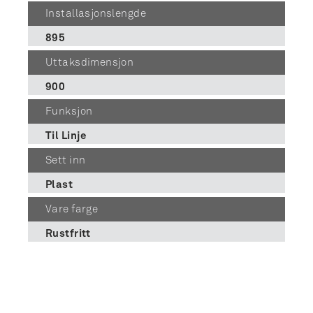
Installasjonslengde
895
Uttaksdimensjon
900
Funksjon
Til Linje
Sett inn
Plast
Vare farge
Rustfritt