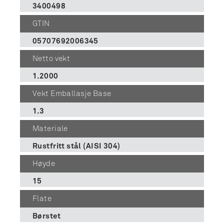
3400498
GTIN
05707692006345
Netto vekt
1.2000
Vekt Emballasje Base
1.3
Materiale
Rustfritt stål (AISI 304)
Høyde
15
Flate
Børstet