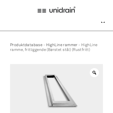
Produktdatabase
-
HighLine rammer
-
HighLine
ramme, fritliggende (Børstet stål) (Rustfritt)