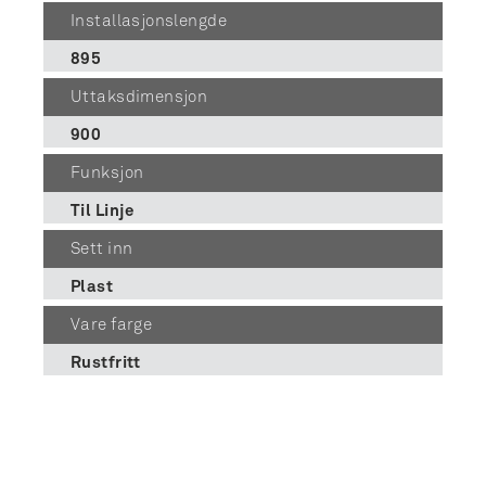
Installasjonslengde
895
Uttaksdimensjon
900
Funksjon
Til Linje
Sett inn
Plast
Vare farge
Rustfritt